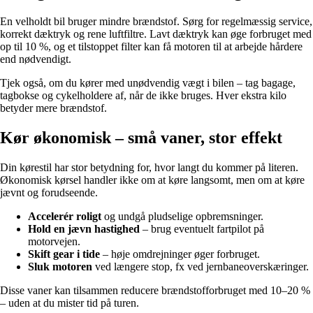
En velholdt bil bruger mindre brændstof. Sørg for regelmæssig service,
korrekt dæktryk og rene luftfiltre. Lavt dæktryk kan øge forbruget med
op til 10 %, og et tilstoppet filter kan få motoren til at arbejde hårdere
end nødvendigt.
Tjek også, om du kører med unødvendig vægt i bilen – tag bagage,
tagbokse og cykelholdere af, når de ikke bruges. Hver ekstra kilo
betyder mere brændstof.
Kør økonomisk – små vaner, stor effekt
Din kørestil har stor betydning for, hvor langt du kommer på literen.
Økonomisk kørsel handler ikke om at køre langsomt, men om at køre
jævnt og forudseende.
Accelerér roligt
og undgå pludselige opbremsninger.
Hold en jævn hastighed
– brug eventuelt fartpilot på
motorvejen.
Skift gear i tide
– høje omdrejninger øger forbruget.
Sluk motoren
ved længere stop, fx ved jernbaneoverskæringer.
Disse vaner kan tilsammen reducere brændstofforbruget med 10–20 %
– uden at du mister tid på turen.