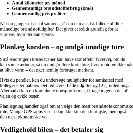
Antal kilometer pr. måned
Gennemsnitligt brændstofforbrug (km/l)
Gennemsnitlig pris pr. liter
Når du ganger disse tal sammen, får du et realistisk billede af dine
månedlige brændstofudgifter. Det giver et solidt grundlag for at
vurdere, hvor der kan spares.
Planlæg kørslen – og undgå unødige ture
Små ændringer i kørselsvaner kan have stor effekt. Overvej, om du
kan samle ærinder, så du undgår flere korte ture, hvor motoren ikke når
at blive varm – det øger nemlig forbruget markant.
Hvis du pendler, kan du undersøge muligheder for samkørsel med
kolleger eller naboer. Det reducerer både udgifter og CO₂-udledning.
Alternativt kan du kombinere transportformer, fx tage toget en del af
vejen og cykle resten.
Planlægning handler også om at vælge den mest brændstoføkonomiske
rute. Mange GPS-apps viser i dag ikke kun den hurtigste, men også
den mest økonomiske vej.
Vedligehold bilen – det betaler sig