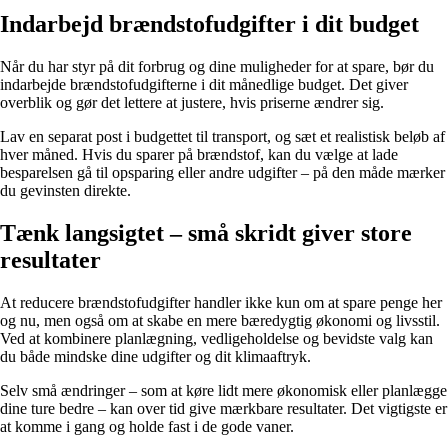
Indarbejd brændstofudgifter i dit budget
Når du har styr på dit forbrug og dine muligheder for at spare, bør du
indarbejde brændstofudgifterne i dit månedlige budget. Det giver
overblik og gør det lettere at justere, hvis priserne ændrer sig.
Lav en separat post i budgettet til transport, og sæt et realistisk beløb af
hver måned. Hvis du sparer på brændstof, kan du vælge at lade
besparelsen gå til opsparing eller andre udgifter – på den måde mærker
du gevinsten direkte.
Tænk langsigtet – små skridt giver store
resultater
At reducere brændstofudgifter handler ikke kun om at spare penge her
og nu, men også om at skabe en mere bæredygtig økonomi og livsstil.
Ved at kombinere planlægning, vedligeholdelse og bevidste valg kan
du både mindske dine udgifter og dit klimaaftryk.
Selv små ændringer – som at køre lidt mere økonomisk eller planlægge
dine ture bedre – kan over tid give mærkbare resultater. Det vigtigste er
at komme i gang og holde fast i de gode vaner.