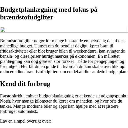
Budgetplanlægning med fokus på
brændstofudgifter
Brændstofudgifter udgør for mange husstande en betydelig del af det
månedlige budget. Uanset om du pendler dagligt, kører børn til
fritidsaktiviteter eller blot bruger bilen til weekendture, kan svingende
benzin- og dieselpriser hurtigt mærkes på økonomien. En målrettet
planlægning kan dog gøre en stor forskel – både for pengepungen og
for miljøet. Her får du en guide til, hvordan du kan skabe overblik og
reducere dine brændstofudgifter som en del af din samlede budgetplan.
Kend dit forbrug
Første skridt i enhver budgetplanlægning er at kende sit udgangspunkt.
Notér, hvor mange kilometer du kører om måneden, og hvor ofte du
tanker. Mange moderne biler og apps kan hjælpe med at registrere
forbruget automatisk.
Lav en simpel oversigt over: